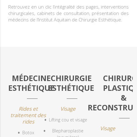
Retrouvez en un clic l’intégralité des pages, interventions
chirurgicales, cabinets de consultation, présentation des
médecins de l’Institut Aquitain de Chirurgie Esthétique.
MÉDECINE
CHIRURGIE
CHIRURG
ESTHÉTIQUE
ESTHÉTIQUE
PLASTIQ
&
RECONSTRUC
Rides et
Visage
traitement des
Lifting cou et visage
rides
Visage
Blepharoplastie
Botox