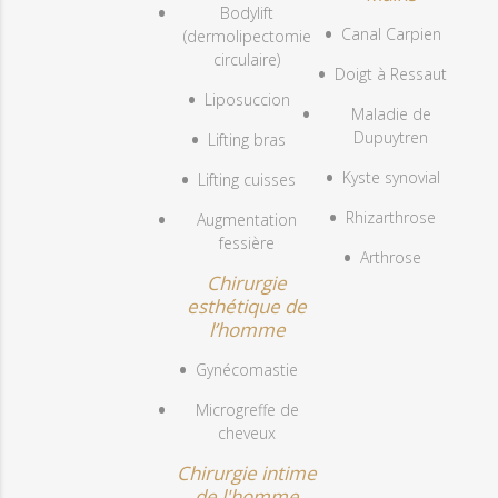
Bodylift
Canal Carpien
(dermolipectomie
circulaire)
Doigt à Ressaut
Liposuccion
Maladie de
Dupuytren
Lifting bras
Kyste synovial
Lifting cuisses
Rhizarthrose
Augmentation
fessière
Arthrose
Chirurgie
esthétique de
l’homme
Gynécomastie
Microgreffe de
cheveux
Chirurgie intime
de l'homme