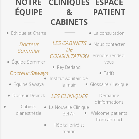
NOTRE
CLINIQUES
ESPACE
ÉQUIPE
&
PATIENT
CABINETS
Éthique et Charte
La consultation
LES CABINETS
Docteur
Nous contacter
DE
Sommier
CONSULTATION
Prendre rendez-
Équipe Sommier
vous
Pey Berland
Docteur Sawaya
Tarifs
Institut Aquitain de
Équipe Sawaya
Glossaire / Lexique
la main
Docteur Devinck
LES CLINIQUES
Demande
d’informations
Cabinet
La Nouvelle Clinique
d'anesthésie
Welcome patients
Bel Air
from abroad
Hôpital privé st
martin