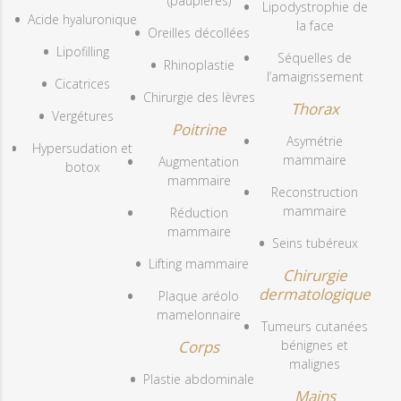
(paupières)
Lipodystrophie de
Acide hyaluronique
la face
Oreilles décollées
Lipofilling
Séquelles de
Rhinoplastie
l’amaigrissement
Cicatrices
Chirurgie des lèvres
Thorax
Vergétures
Poitrine
Asymétrie
Hypersudation et
mammaire
Augmentation
botox
mammaire
Reconstruction
mammaire
Réduction
mammaire
Seins tubéreux
Lifting mammaire
Chirurgie
dermatologique
Plaque aréolo
mamelonnaire
Tumeurs cutanées
Corps
bénignes et
malignes
Plastie abdominale
Mains