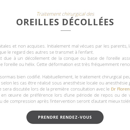
Traitement chirurgical des
OREILLES DÉCOLLÉES
nitales et non acquises. Initialement mal vécues par les parents
t que le regard des autres se transmet à l’enfant.
est due à un décollement de la conque ou base de l’oreille ass
e l’oreille ou hélix. Cette déformation est très fréquemment renc
ésormais bien codifié. Habituellement, le traitement chirurgical pe
eut selon les cas être réalisé sous anesthésie locale ou anesthésie
 sera discutée lors de la première consultation avec le
Dr Flore
en œuvre de préférence lors d’une période de repos ou de vac
u de compression après l’intervention seront d’autant mieux tolé
PRENDRE RENDEZ-VOUS