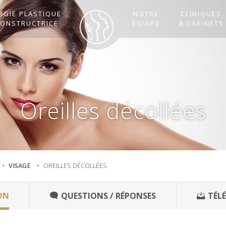
RGIE PLASTIQUE
NOTRE
CLINIQUES
CONSTRUCTRICE
ÉQUIPE
& CABINETS
Oreilles décollées
VISAGE
OREILLES DÉCOLLÉES
ON
QUESTIONS / RÉPONSES
TÉL