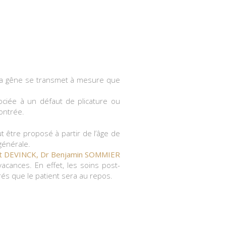
, la gêne se transmet à mesure que
ociée à un défaut de plicature ou
ontrée.
ut être proposé à partir de l’âge de
 générale.
nt DEVINCK, Dr Benjamin SOMMIER
ances. En effet, les soins post-
rés que le patient sera au repos.