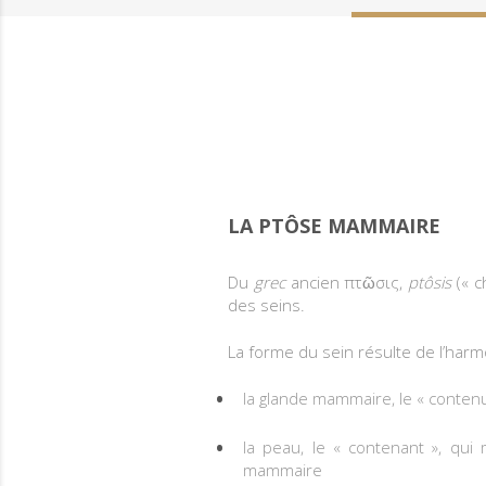
LA PTÔSE MAMMAIRE
Du
grec
ancien πτῶσις,
ptôsis
(« c
des seins.
La forme du sein résulte de l’har
la glande mammaire, le « contenu
la peau, le « contenant », qui
mammaire