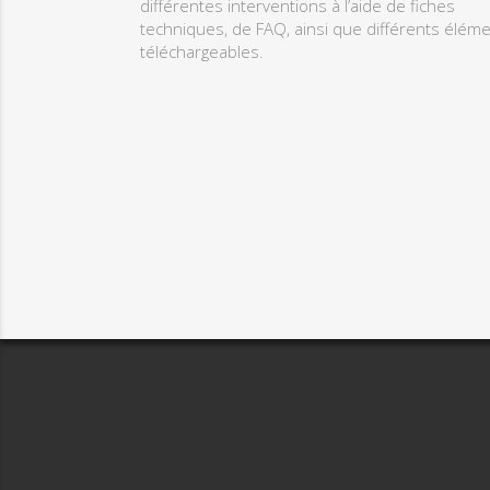
différentes interventions à l’aide de fiches
techniques, de FAQ, ainsi que différents élém
téléchargeables.