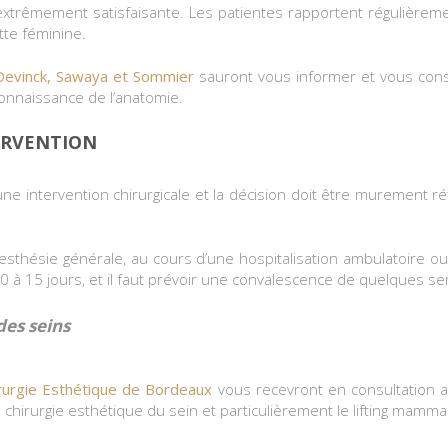
extrêmement satisfaisante. Les patientes rapportent régulièreme
tte féminine.
Devinck, Sawaya et Sommier
sauront vous informer et vous conse
onnaissance de l’anatomie.
ERVENTION
ne intervention chirurgicale et la décision doit être murement ré
nesthésie générale, au cours d’une hospitalisation ambulatoire ou
10 à 15 jours, et il faut prévoir une convalescence de quelques s
des seins
irurgie Esthétique de Bordeaux
vous recevront en consultation a
 chirurgie esthétique du sein et particulièrement le lifting mamma