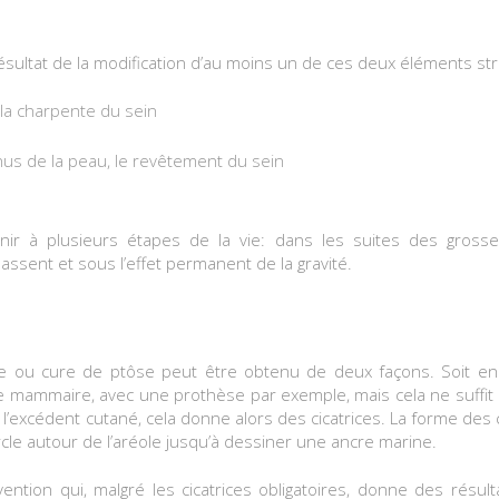
résultat de la modification d’au moins un de ces deux éléments str
 la charpente du sein
nus de la peau, le revêtement du sein
nir à plusieurs étapes de la vie: dans les suites des gros
assent et sous l’effet permanent de la gravité.
ie ou cure de ptôse peut être obtenu de deux façons. Soit en
 mammaire, avec une prothèse par exemple, mais cela ne suffit p
’excédent cutané, cela donne alors des cicatrices. La forme des c
ercle autour de l’aréole jusqu’à dessiner une ancre marine.
rvention qui, malgré les cicatrices obligatoires, donne des résul