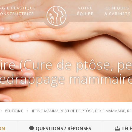
RGIE PLASTIQUE
NOTRE
CLINIQUES
CONSTRUCTRICE
ÉQUIPE
& CABINETS
ire (Cure de ptôse, p
redrappage mammaire
POITRINE
LIFTING MAMMAIRE (CURE DE PTÔSE, PEXIE MAMMAIRE, 
ON
QUESTIONS / RÉPONSES
TÉL