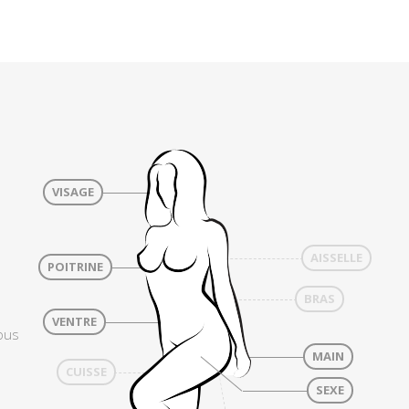
VISAGE
AISSELLE
POITRINE
BRAS
VENTRE
vous
MAIN
CUISSE
SEXE