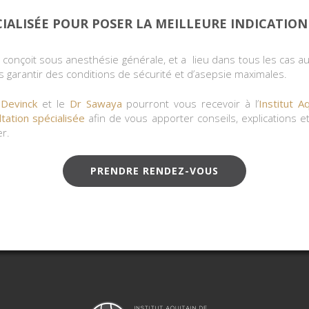
IALISÉE POUR POSER LA MEILLEURE INDICATION
conçoit sous anesthésie générale, et a lieu dans tous les cas a
us garantir des conditions de sécurité et d’asepsie maximales.
Devinck
et le
Dr Sawaya
pourront vous recevoir à l’
Institut A
ltation spécialisée
afin de vous apporter conseils, explications 
er.
PRENDRE RENDEZ-VOUS