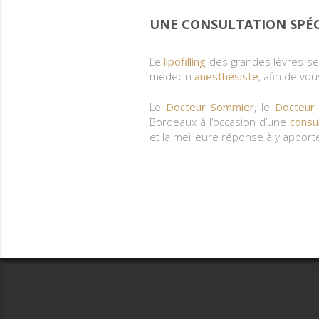
UNE CONSULTATION SPÉC
Le
lipofilling
des grandes lèvres se 
médecin
anesthésiste
, afin de vo
Le
Docteur Sommier
, le
Docteur 
Bordeaux à l’occasion d’une
consu
et la meilleure réponse à y apport