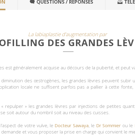
ON
QUESTIONS / RÉPONSES
TÉL
La labiaplastie d'augmentation par
POFILLING DES GRANDES LÈV
èvres est généralement acquise au décours de la puberté, et peut v
a diminution des œstrogènes, les grandes lèvres peuvent subir u
ication locale ne suffisent parfois pas a pallier à cette fonte,
et « repulper » les grandes lèvres par injections de petites quant
rise soit autour du nombril soit au niveau des cuisses.
 l’aspect de votre vulve, le
Docteur Sawaya
, le
Dr Sommier
ou le
 demande et vous proposer la prise en charge qui convient le mie