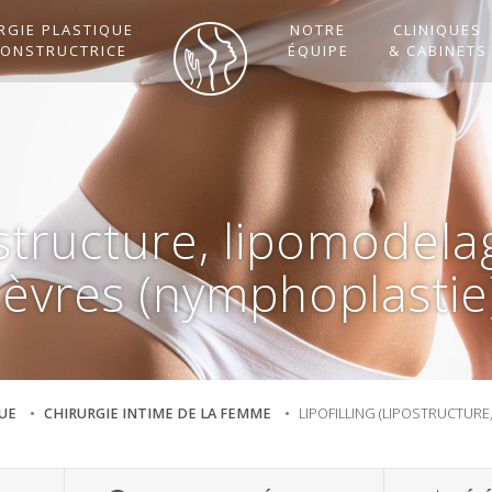
RGIE PLASTIQUE
NOTRE
CLINIQUES
CONSTRUCTRICE
ÉQUIPE
& CABINETS
postructure, lipomodel
lèvres (nymphoplastie
UE
CHIRURGIE INTIME DE LA FEMME
LIPOFILLING (LIPOSTRUCTUR