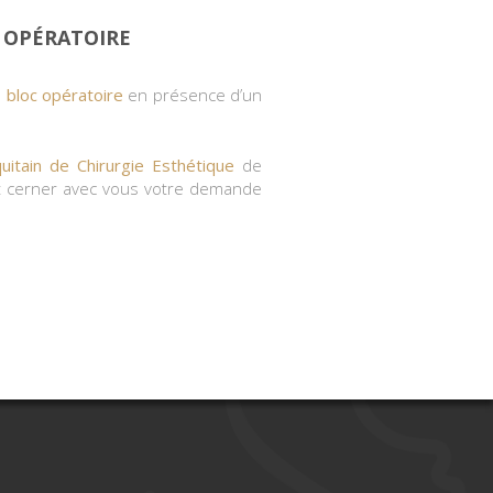
 OPÉRATOIRE
u
bloc opératoire
en présence d’un
quitain de Chirurgie Esthétique
de
et cerner avec vous votre demande